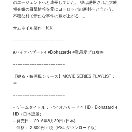
のエージェントへと成長していた。 彼は誘拐された大統
領令嬢の目撃情報を元にヨーロッパの寒村へと向かう。
不穏な村で新たな事件の幕が上がる…。
サムネイル製作：K.K
======================
#バイオハザード4 #Biohazard4 #難易度プロ攻略
======================
【観る・映画風シリーズ】MOVIE SERIES PLAYLIST：
⇒
======================
– ゲームタイトル： バイオハザード４ HD・Biohazard 4
HD（日本語版）
– 発売日： 2016年8月30日 (日本)
– 価格： 2,600円＋税（PS4 ダウンロード版）