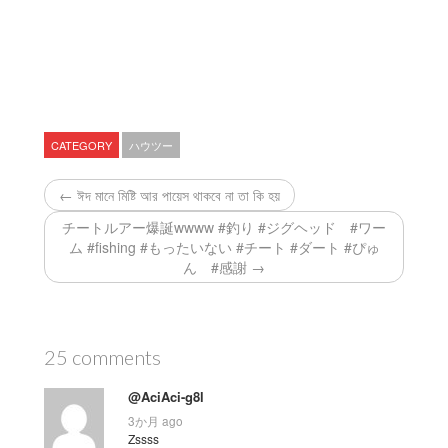
CATEGORY
ハウツー
← ঈদ মানে মিষ্টি আর পায়েস থাকবে না তা কি হয়
チートルアー爆誕wwww #釣り #ジグヘッド #ワー
ム #fishing #もったいない #チート #ダート #ぴゅ
ん #感謝 →
25 comments
@AciAci-g8l
3か月 ago
Zssss