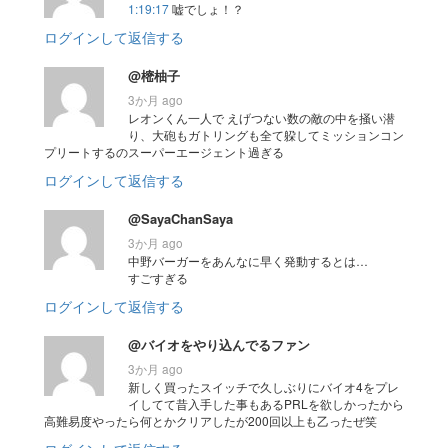
1:19:17
嘘でしょ！？
ログインして返信する
@樒柚子
3か月 ago
レオンくん一人で えげつない数の敵の中を掻い潜
り、大砲もガトリングも全て躱してミッションコン
プリートするのスーパーエージェント過ぎる
ログインして返信する
@SayaChanSaya
3か月 ago
中野バーガーをあんなに早く発動するとは…
すごすぎる
ログインして返信する
@バイオをやり込んでるファン
3か月 ago
新しく買ったスイッチで久しぶりにバイオ4をプレ
イしてて昔入手した事もあるPRLを欲しかったから
高難易度やったら何とかクリアしたが200回以上も乙ったぜ笑