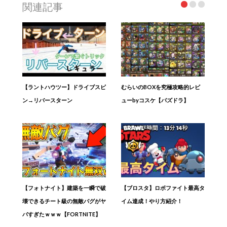
関連記事
【ラントハウツー】ドライブスピ
むらいのBOXを究極攻略的レビ
ン→リバースターン
ューbyコスケ【パズドラ】
【フォトナイト】建築を一瞬で破
【ブロスタ】ロボファイト最高タ
壊できるチート級の無敵バグがヤ
イム達成！やり方紹介！
バすぎたｗｗｗ【FORTNITE】