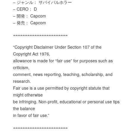
– ジャンル： サバイバルホラー
– CERO： D
– 開発： Capcom
– 発売： Capcom
=======================
“Copyright Disclaimer Under Section 107 of the
Copyright Act 1976,
allowance is made for “fair use” for purposes such as
criticism,
comment, news reporting, teaching, scholarship, and
research.
Fair use is a use permitted by copyright statute that
might otherwise
be infringing. Non-profit, educational or personal use tips
the balance
in favor of fair use.”
=======================