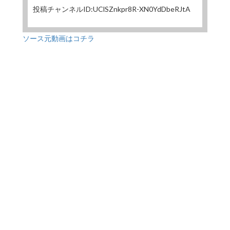
投稿チャンネルID:UClSZnkpr8R-XN0YdDbeRJtA
ソース元動画はコチラ