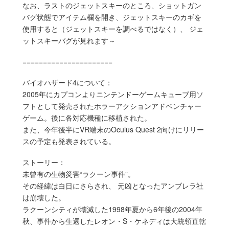
なお、ラストのジェットスキーのところ、ショットガン
バグ状態でアイテム欄を開き、ジェットスキーのカギを
使用すると（ジェットスキーを調べるではなく）、 ジェ
ットスキーバグが見れます～
======================
バイオハザード4について：
2005年にカプコンよりニンテンドーゲームキューブ用ソ
フトとして発売されたホラーアクションアドベンチャー
ゲーム。後に各対応機種に移植された。
また、今年後半にVR端末のOculus Quest 2向けにリリー
スの予定も発表されている。
ストーリー：
未曾有の生物災害“ラクーン事件”。
その経緯は白日にさらされ、 元凶となったアンブレラ社
は崩壊した。
ラクーンシティが壊滅した1998年夏から6年後の2004年
秋、事件から生還したレオン・S・ケネディは大統領直轄