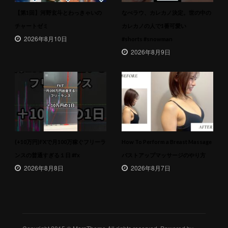
【第1回】河野玄斗とわっきゃいの
なべラウ、カレカノ決定。世の中の
チャートゼミ
カレカノの人で1番可愛い
2026年8月10日
#shorts #snowman
2026年8月9日
(+10万円)FXで月100万稼ぐフリーラ
How To Perform a Breast Massage
ンスの普通すぎる１日 #fx
バストアップマッサージのやり方
2026年8月8日
2026年8月7日