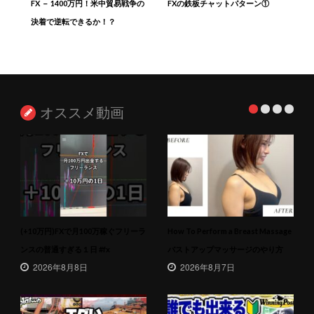
FX － 1400万円！米中貿易戦争の
FXの鉄板チャットパターン①
決着で逆転できるか！？
オススメ動画
(+10万円)FXで月100万稼ぐフリーラ
How To Perform a Breast Massage
ンスの普通すぎる１日 #fx
バストアップマッサージのやり方
2026年8月8日
2026年8月7日