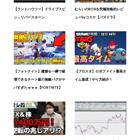
【ラントハウツー】ドライブスピ
むらいのBOXを究極攻略的レビ
ン→リバースターン
ューbyコスケ【パズドラ】
【フォトナイト】建築を一瞬で破
【ブロスタ】ロボファイト最高タ
壊できるチート級の無敵バグがヤ
イム達成！やり方紹介！
バすぎたｗｗｗ【FORTNITE】