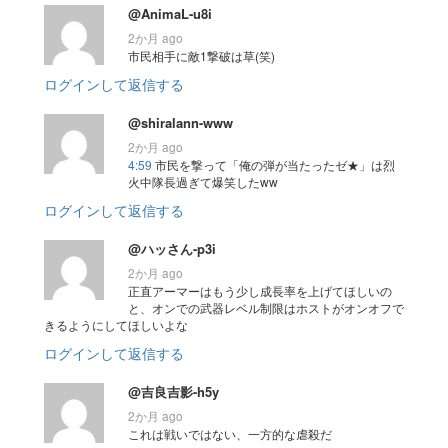
@AnimaL-u8i
2か月 ago
市民相手に敵1撃破は草(笑)
ログインして返信する
@shiralann-www
2か月 ago
4:59
市民を撃って「俺の弾が当たったゼ★」は烈
火中隊長過ぎて爆笑したww
ログインして返信する
@ハッさん-p3i
2か月 ago
正直アーマーはもう少し成長率を上げてほしいの
と、オンでの武器レベル制限はホストがオンオフで
きるようにしてほしいよな
ログインして返信する
@吉良吉影-h5y
2か月 ago
これは戦いではない、一方的な虐殺だ