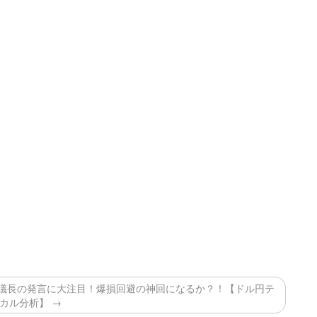
B議長の発言に大注目！爆損回避の神回になるか？！【ドル円テ
カル分析】 →