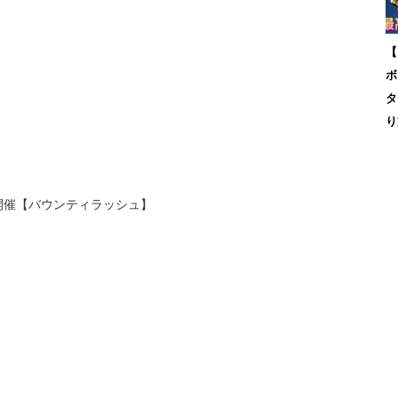
【
ボ
タ
り
開催【バウンティラッシュ】