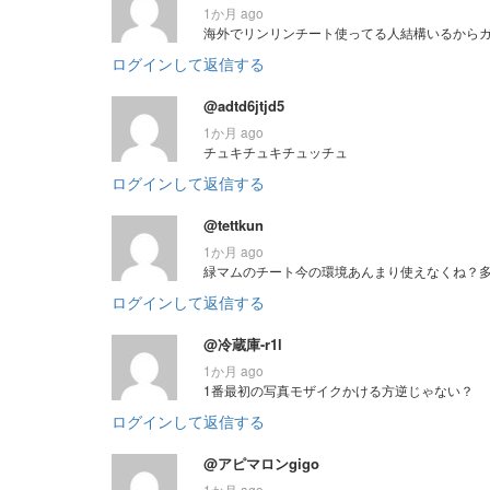
1か月 ago
海外でリンリンチート使ってる人結構いるから
ログインして返信する
@adtd6jtjd5
1か月 ago
チュキチュキチュッチュ
ログインして返信する
@tettkun
1か月 ago
緑マムのチート今の環境あんまり使えなくね？
ログインして返信する
@冷蔵庫-r1l
1か月 ago
1番最初の写真モザイクかける方逆じゃない？
ログインして返信する
@アピマロンgigo
1か月 ago