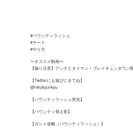
#バウンティラッシュ
#チート
#やり方
〜オススメ動画〜
【煽り注意】アンチとタイマン！ブレイキュンダウン
【Twitterにも遊びにきてね】
@nikukyunkyu
【バウンティラッシュ実況】
【バウンティ替え歌】
【ガシャ攻略（バウンティラッシュ）】