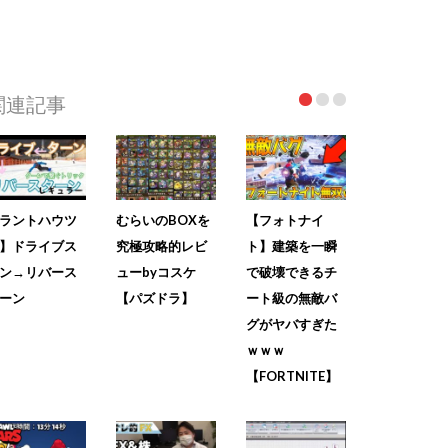
関連記事
ラントハウツ
むらいのBOXを
【フォトナイ
】ドライブス
究極攻略的レビ
ト】建築を一瞬
ン→リバース
ューbyコスケ
で破壊できるチ
ーン
【パズドラ】
ート級の無敵バ
グがヤバすぎた
ｗｗｗ
【FORTNITE】