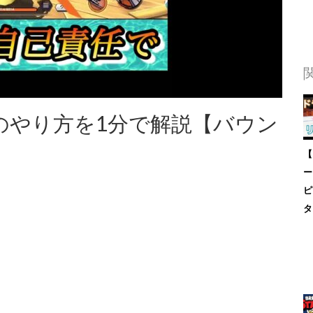
トのやり方を1分で解説【バウン
【
ー
ピ
タ