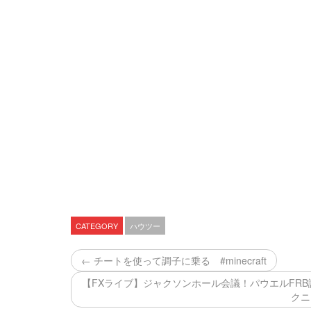
CATEGORY
ハウツー
← チートを使って調子に乗る #minecraft
【FXライブ】ジャクソンホール会議！パウエルFR
クニ