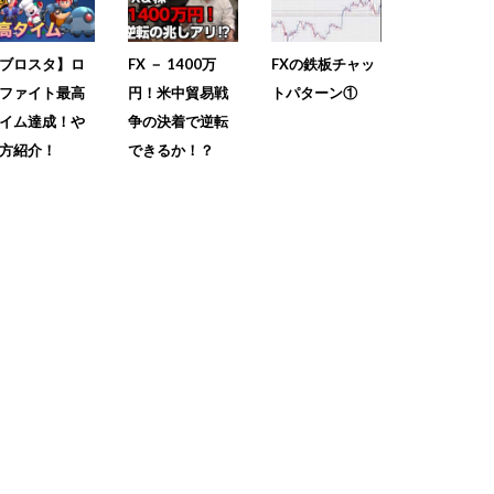
ブロスタ】ロ
FX － 1400万
FXの鉄板チャッ
ファイト最高
円！米中貿易戦
トパターン①
イム達成！や
争の決着で逆転
方紹介！
できるか！？