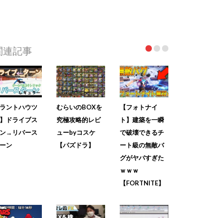
関連記事
ラントハウツ
むらいのBOXを
【フォトナイ
】ドライブス
究極攻略的レビ
ト】建築を一瞬
ン→リバース
ューbyコスケ
で破壊できるチ
ーン
【パズドラ】
ート級の無敵バ
グがヤバすぎた
ｗｗｗ
【FORTNITE】