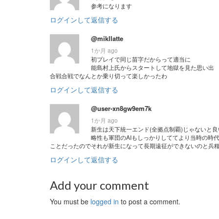
参考になります
ログインして返信する
@mikllatte
1か月 ago
初プレイで同じ苗字だからって適当に
能島村上氏からスタートして地獄を見た思い出
合戦合戦でなんとか乗り切って楽しかったわ
ログインして返信する
@user-xn8gw9em7k
1か月 ago
新生は天下統一エンド(全拠点制覇)じゃないと
略性も軍団のAIもしっかりしててより当時の時
ことだったのでそれが新生になって長期遠征ができないのと兵
ログインして返信する
Add your comment
You must be
logged in
to post a comment.