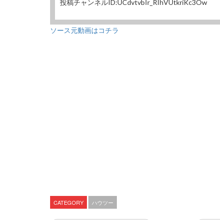
投稿チャンネルID:UCdvtvbIr_RIhVUtkriKc3Ow
ソース元動画はコチラ
CATEGORY
ハウツー