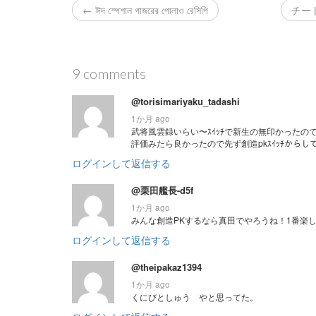
← ঈদ স্পেশাল গাজরের পোলাও রেসিপি
チー
9 comments
@torisimariyaku_tadashi
1か月 ago
武将風雲録いらい〜ｽｲｯﾁで新生の無印かった
評価みたら良かったので先ず創造pkｽｲｯﾁからし
ログインして返信する
@栗田艦長-d5f
1か月 ago
みんな創造PKするなら真田でやろうね！1番楽
ログインして返信する
@theipakaz1394
1か月 ago
くにびとしゅう やと思ってた。