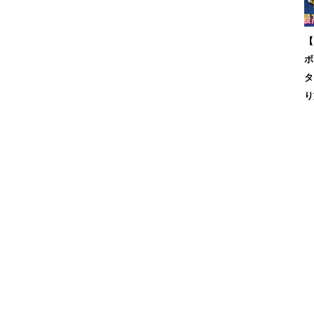
【
ボ
タ
り