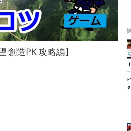
 創造PK 攻略編】
【
ー
ピ
タ