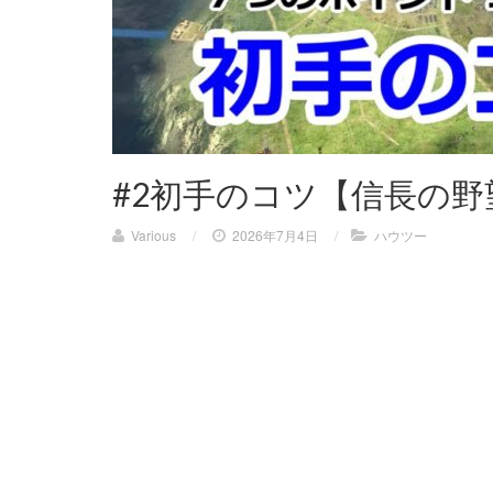
#2初手のコツ【信長の野望
Various
/
2026年7月4日
/
ハウツー