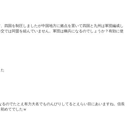
方、四国を制圧しましたが中国地方に拠点を置いて四国と九州は軍団編成し
外交では同盟を組んでいません。軍団は幽兵になるのでしょうか？有効に使
した
なるのでたとえ有力大名でものんびりしてるとえらい目にあいますね。信長
は初めてでしたｗ