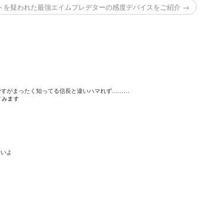
トを疑われた最強エイムプレデターの感度デバイスをご紹介 →
のですがまったく知ってる信長と違いハマれず………
てみます
しいよ