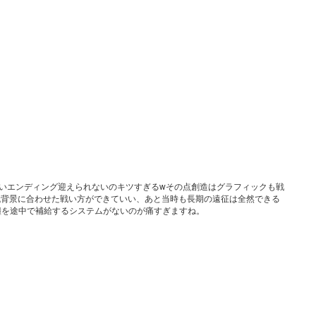
良いエンディング迎えられないのキツすぎるwその点創造はグラフィックも戦
代背景に合わせた戦い方ができていい、あと当時も長期の遠征は全然できる
糧を途中で補給するシステムがないのが痛すぎますね。