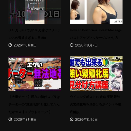
(+10万円)FXで月100万稼ぐフリーラ
How To Perform a Breast Massage
ンスの普通すぎる１日 #fx
バストアップマッサージのやり方
2026年8月8日
2026年8月7日
【大量チート】現在の初代スプラは
ウイニングポスト10 攻略 実況 最強
チーターの”無法地帯”と化してたん
の繁殖牝馬を見分けるポイントを徹
だがｗｗ【スプラトゥーン1】
底解説
2026年8月6日
2026年8月5日