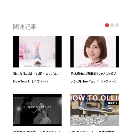
関連記事
気になるお腹・お尻・太ももに！
乃木坂46白石麻衣ちゃんのボブ
HowTwo！（ハウトー）
レンジ| HowTwo！（ハウトー）