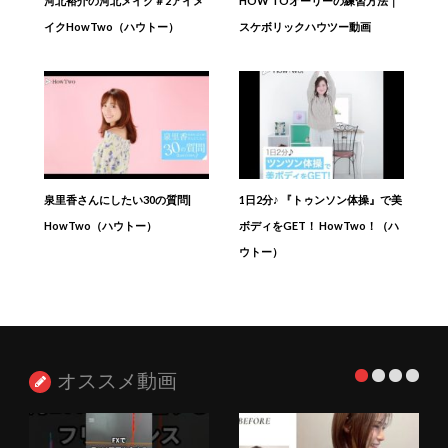
河北裕介の河北メイク＃2アイメ
HOW TOオーリーの練習方法｜
イクHowTwo（ハウトー）
スケボリックハウツー動画
泉里香さんにしたい30の質問|
1日2分♪ 『トゥンソン体操』で美
HowTwo（ハウトー）
ボディをGET！ HowTwo！（ハ
ウトー）
オススメ動画