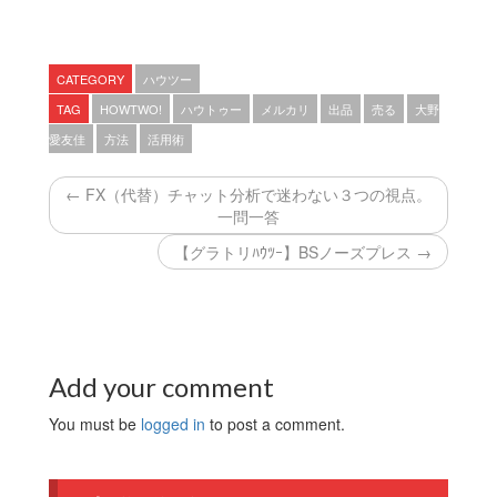
CATEGORY
ハウツー
TAG
HOWTWO!
ハウトゥー
メルカリ
出品
売る
大野
愛友佳
方法
活用術
← FX（代替）チャット分析で迷わない３つの視点。
一問一答
【グラトリﾊｳﾂｰ】BSノーズプレス →
Add your comment
You must be
logged in
to post a comment.