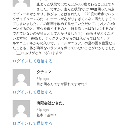
止まった状態ではなんとか360度まわることはでき
ました。ですが、進んだ状態では180度回った時点
でブレーキがかかり、体がふっとばされたり、270度の時点でバッ
クサイドターンみたいにテールがあがりすぎてスネに当たりまくっ
てしまいました。この動画を改めて見せていただいて、少しづつタ
ーンするのと、重心を低くするのと、肩を流しっぱなしにするのが
できていないのが項目としてわかりましたm(__)mありがとうござ
いますm(__)mあと、チックタックからのは入からではなく、テー
ルマニュアルからの入りで、テールマニュアルの足の置き位置だっ
たことも、体が均等なバランスを保てていないことがわかりました
m(__)mありがとうございます☆
ログインして返信する
タチコマ
5年 ago
目が回るんですが慣れですかね？
ログインして返信する
有限会社ひきた。
5年 ago
基本！基本！
ログインして返信する