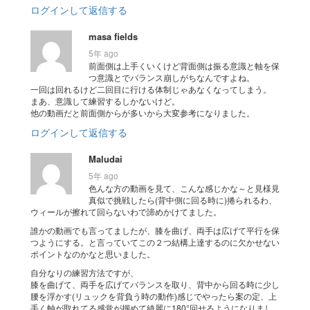
ログインして返信する
masa fields
5年 ago
前面側は上手くいくけど背面側は振る意識と軸を保
つ意識とでバランス崩しがちなんですよね。
一回は回れるけど二回目に行ける体制じゃあなくなってしまう。
まあ、意識して練習するしかないけど。
他の動画だと前面側からが多いから大変参考になりました。
ログインして返信する
Maludai
5年 ago
色んな方の動画を見て、こんな感じかな～と見様見
真似で挑戦したら(背中側に回る時に)捲られるわ、
ウィールが擦れて回らないわで諦めかけてました。
誰かの動画でも言ってましたが、膝を曲げ、両手は広げて平行を保
つようにする。と言っていてこの２つ結構上達するのに欠かせない
ポイントなのかなと思いました。
自分なりの練習方法ですが、
膝を曲げて、両手を広げてバランスを取り、背中から回る時に少し
腰を浮かす(リュックを背負う時の動作)感じでやったら案の定、上
手く軸が取れてる感覚が掴めて綺麗に180°回せるようになりまし