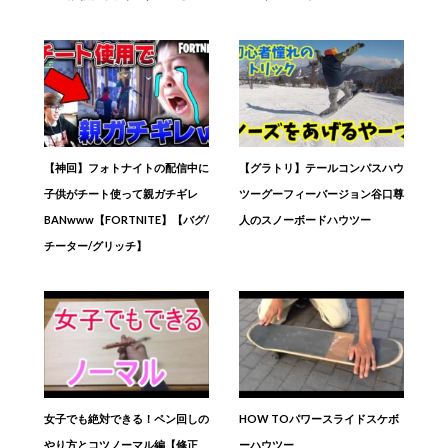
【神回】フォトナイトの配信中に
【グラトリ】テールコンパスハウ
子供がチート使って親ガチギレ
ツーグーフィーバージョン谷口尊
BANwww【FORTNITE】【バグ/
人のスノーボードハウツー
チーター/グリッチ】
女子でも絶対できる！ペン回しの
HOW TOパワースライドスケボ
やり方とコツノーマル編【修正
ーハウツー