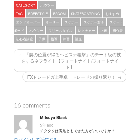
CATEGORY
ハウツー
TAG
FREESTYLE
FSCOM
SKATEBOARDING
おすすめ
エンドオーバー
オーリー
スケボー
スケボー女子
スケート
ボード
ハウツー
フリースタイル
レクチャー
上達
初心者
初心者講座
子供
指導
練習
講座
← 「襲の位置が得るヘビスナ狙撃」のチート級の技
をするネフライト【フォートナイト/フォートナイ
ト】
FXトレードガ上手卓！トレードの振り返り！ →
16 comments
Mitsuya Black
5年 ago
チクタクは両足ともできた方がいいですか？
ログインして返信する