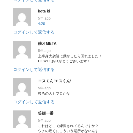
kota ki
5年 ago
4:20
ログインして返信する
鉄オMETA
5年 ago
上半身大袈裟に動かしたら回れました！
HOWTOありがとうございます！
ログインして返信する
エスくん!エスくん!
5年 ago
後ろの人もプロかな
ログインして返信する
笑顔一番
5年 ago
これはどこで練習されてるんですか？
ウチの近くにこういう場所がないんす