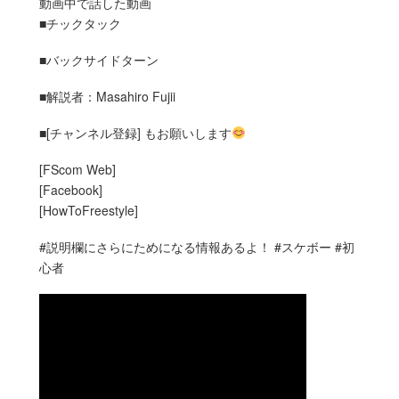
動画中で話した動画
■チックタック
■バックサイドターン
■解説者：Masahiro Fujii
■[チャンネル登録] もお願いします
[FScom Web]
[Facebook]
[HowToFreestyle]
#説明欄にさらにためになる情報あるよ！ #スケボー #初
心者