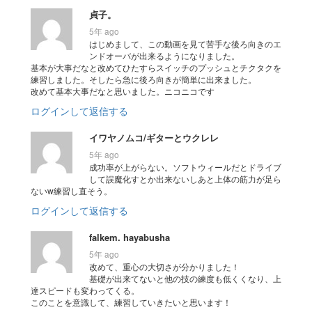
貞子。
5年 ago
はじめまして、この動画を見て苦手な後ろ向きのエ
ンドオーバが出来るようになりました。
基本が大事だなと改めてひたすらスイッチのプッシュとチクタクを
練習しました。そしたら急に後ろ向きが簡単に出来ました。
改めて基本大事だなと思いました。ニコニコです
ログインして返信する
イワヤノムコ/ギターとウクレレ
5年 ago
成功率が上がらない。ソフトウィールだとドライブ
して誤魔化すとか出来ないしあと上体の筋力が足ら
ないw練習し直そう。
ログインして返信する
falkem. hayabusha
5年 ago
改めて、重心の大切さが分かりました！
基礎が出来てないと他の技の練度も低くくなり、上
達スピードも変わってくる。
このことを意識して、練習していきたいと思います！