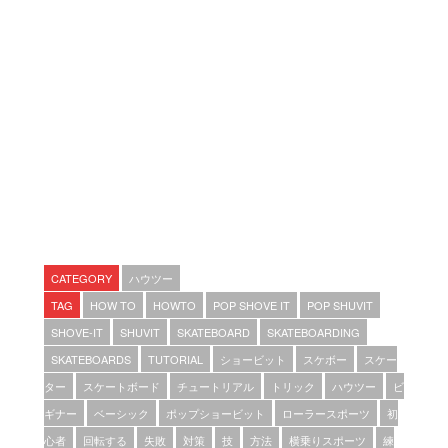
CATEGORY
ハウツー
TAG
HOW TO
HOWTO
POP SHOVE IT
POP SHUVIT
SHOVE-IT
SHUVIT
SKATEBOARD
SKATEBOARDING
SKATEBOARDS
TUTORIAL
ショービット
スケボー
スケー
ター
スケートボード
チュートリアル
トリック
ハウツー
ビ
ギナー
ベーシック
ポップショービット
ローラースポーツ
初
心者
回転する
失敗
対策
技
方法
横乗りスポーツ
練