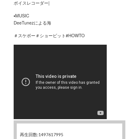
ボイスレコーダー|
▪︎MUSIC
DeeTunezによる海
＃スケボー＃ショービット#HOWTO
再生回数:1497617995