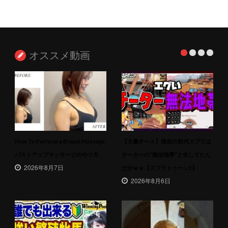
オススメ動画
How To Perform a Breast Massage
【大量チート】現在の初代スプラは
バストアップマッサージのやり方
チーターの”無法地帯”と化してたん
2026年8月7日
だがｗｗ【スプラトゥーン1】
2026年8月6日