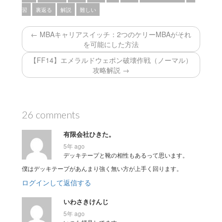
習
裏返る
解説
難しい
← MBAキャリアスイッチ：2つのケリーMBAがそれ
を可能にした方法
【FF14】エメラルドウェポン破壊作戦（ノーマル）
攻略解説 →
26 comments
有限会社ひきた。
5年 ago
デッキテープと靴の相性もあるって思います。
僕はデッキテープがあんまり強く無い方が上手く回ります。
ログインして返信する
いわさきけんじ
5年 ago