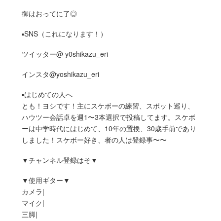
御はおってに了◎
▪︎SNS（これになります！）
ツイッター@ y0shikazu_eri
インスタ@yoshikazu_eri
▪︎はじめての人へ
とも！ヨシです！主にスケボーの練習、スポット巡り、
ハウツー会話卓を週1〜3本選択で投稿してます。スケボ
ーは中学時代にはじめて、10年の置換、30歳手前であり
しました！スケボー好き、者の人は登録事〜〜
▼チャンネル登録はそ▼
▼使用ギター▼
カメラ|
マイク|
三脚|