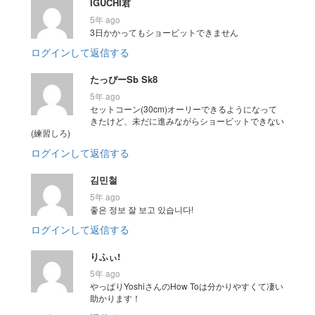
IGUCHI君
5年 ago
3日かかってもショービットできません
ログインして返信する
たっぴーSb Sk8
5年 ago
セットコーン(30cm)オーリーできるようになって
きたけど、未だに進みながらショービットできない
(練習しろ)
ログインして返信する
김민철
5年 ago
좋은 정보 잘 보고 있습니다!
ログインして返信する
りふぃ!
5年 ago
やっぱりYoshiさんのHow Toは分かりやすくて凄い
助かります！