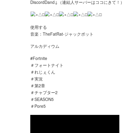
DiscordDand↓（連結人サーバーはココにきて！）
×△□
×△□
×△□
×△□
×△□
使用する
音楽：TheFatRat-ジャックポット
アルカディウム
#Fortnite
＃フォートナイト
＃れじぇくん
＃実況
＃第2章
＃チャプター2
＃SEASON5
＃Pore5