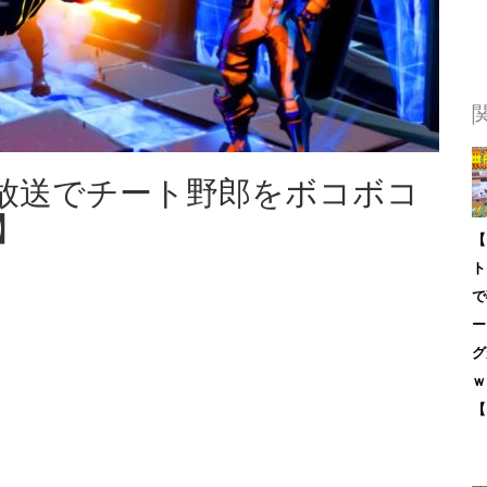
放送でチート野郎をボコボコ
】
【
ト
で
ー
グ
ｗ
【