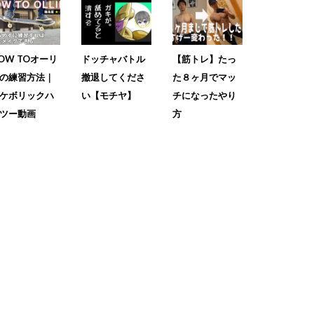
OW TOオーリ
ドッチャバトル
【筋トレ】たっ
の練習方法｜
撤退してくださ
た８ヶ月でマッ
ケボリックハ
い【モチヤ】
チになったやり
ツー動画
方