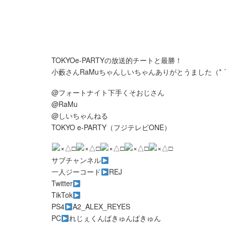
TOKYOe-PARTYの放送的チートと最勝！
小藪さんRaMuちゃんしいちゃんありがとうました（* ´
@フォートナイト下手くそおじさん
@RaMu
@しいちゃんねる
TOKYO e-PARTY（フジテレビONE）
×△□
×△□
×△□
×△□
×△□
サブチャンネル
一人ジーコード
REJ
Twitter
TikTok
PS4
A2_ALEX_REYES
PC
れじぇくんばきゅんばきゅん