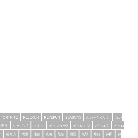
FORTNITE
REJEKUN
REYEKUN
SEASON5
ふぉーとないと
れい
ム実況
シーズン5
スキン
チャプター2
チャレンジ
バトロワ
ビクロ
者
勝ち方
大量
建築
攻略
最強
検証
無双
爆笑
神回
神