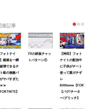
関連記事
フォトナイ
FXの鉄板チャッ
【神回】フォト
】建築を一瞬
トパターン①
ナイトの配信中
破壊できるチ
に子供がチート
ト級の無敵バ
使って親ガチギ
がヤバすぎた
レ
ｗｗ
BANwww【FORTNITE】
FORTNITE】
【バグ/チータ
ー/グリッチ】