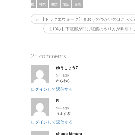
技
神業
裏技
限定
面白
← 【ドラクエウォーク】まおうのつかいのほこら安
【10秒】下腹部が凹む腹筋のやり方が判明！フ
28 comments
ゆうしょう7
5年 ago
わらわら
ログインして返信する
R
5年 ago
うますぎ
ログインして返信する
shogo kimura