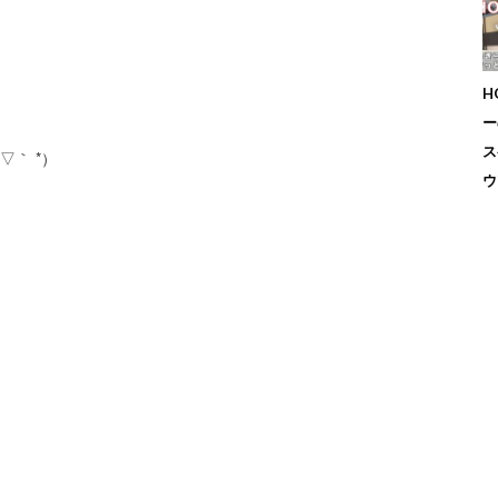
H
ー
ス
▽｀ *）
ウ