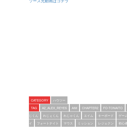
ソース元動画はコチラ
CATEGORY
ハウツー
TAG
A2_ALEX_REYES
AIM
CHAPTER2
FO-TONAITO
じくん
れじぇくん
れじゃくん
エイム
キーボード
ゲー
イ
フォートナイト
マウス
ミッション
レジェクン
初心