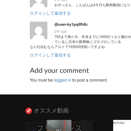
おやっさん、こんばんは♪今日も動画勉強になり
ログインして返信する
@user-ky1pq6fh8c
2年 ago
700まで来た今、年末までに1000行くかと騒が
ているし日本の新興株にゴロゴロしている
なら仕込むならアルトで10倍20倍狙いですよね
ログインして返信する
Add your comment
You must be
logged in
to post a comment.
オススメ動画