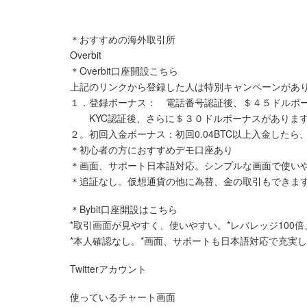
＊おすすめの海外取引所
Overbit
＊Overbit口座開設こちら
上記のリンクから登録した人は特別キャンペーンがあ
１．登録ボーナス： 電話番号認証後、＄４５ドルボー
KYC認証後、さらに＄３０ドルボーナスがありま
２。初回入金ボーナス：初回0.04BTC以上入金したら、
＊初心者の方におすすめデモ口座あり
＊画面、サポート日本語対応。シンプルな画面で使い
＊追証なし。仮想通貨の他に為替、金の取引もできま
＊Bybit口座開設はこちら
*取引画面が見やすく、使いやすい。*レバレッジ100
*本人確認なし。*画面、サポートも日本語対応で充実
Twitterアカウント
使っているチャート画面