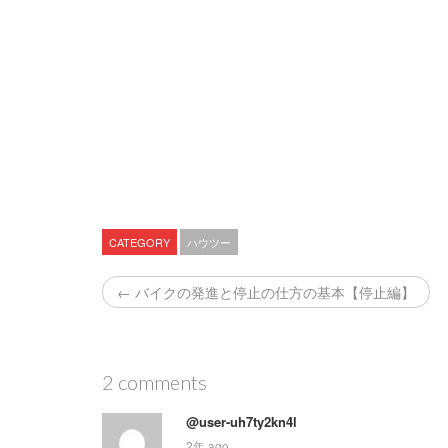
CATEGORY
ハウツー
← バイクの発進と停止の仕方の基本【停止編】
2 comments
@user-uh7ty2kn4l
2年 ago