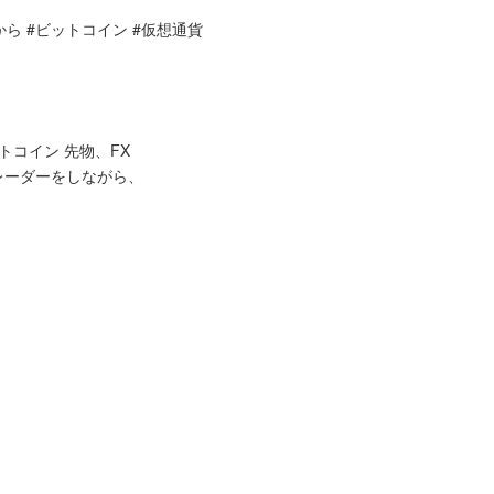
から #ビットコイン #仮想通貨
トコイン 先物、FX
レーダーをしながら、