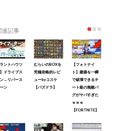
関連記事
ラントハウツ
むらいのBOXを
【フォトナイ
】ドライブス
究極攻略的レビ
ト】建築を一瞬
ン→リバース
ューbyコスケ
で破壊できるチ
ーン
【パズドラ】
ート級の無敵バ
グがヤバすぎた
ｗｗｗ
【FORTNITE】