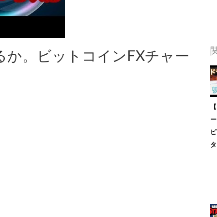
るか。ビットコインFXチャー
【
ー
ピ
タ