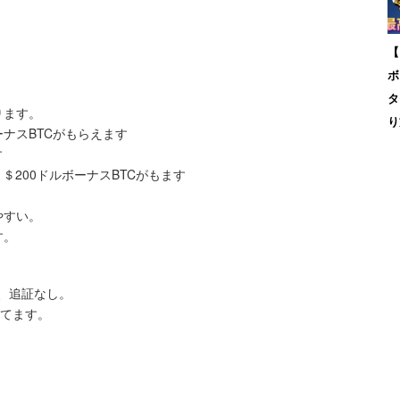
【
ボ
タ
ります。
り
ナスBTCがもらえます
す
＄200ドルボーナスBTCがもます
やすい。
す。
倍、追証なし。
してます。