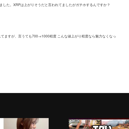
ました。XRPは上がりそうだと言われてましたがガチホするんですか？
れてますが、言うても700→1000程度 こんな値上がり程度なら魅力なくなっ