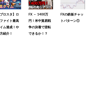
ブロスタ】ロ
FX － 1400万
FXの鉄板チャッ
ファイト最高
円！米中貿易戦
トパターン①
イム達成！や
争の決着で逆転
方紹介！
できるか！？