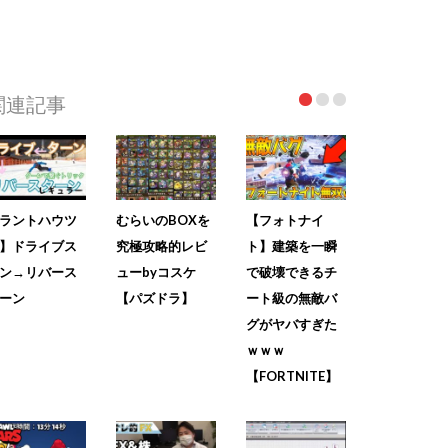
関連記事
ラントハウツ
むらいのBOXを
【フォトナイ
】ドライブス
究極攻略的レビ
ト】建築を一瞬
ン→リバース
ューbyコスケ
で破壊できるチ
ーン
【パズドラ】
ート級の無敵バ
グがヤバすぎた
ｗｗｗ
【FORTNITE】