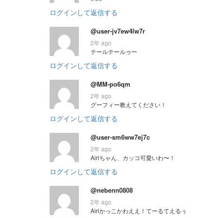
ログインして返信する
@user-jv7ew4lw7r
2年 ago
テールテールゥー
ログインして返信する
@MM-po6qm
2年 ago
グーフィー教えてください！
ログインして返信する
@user-sm6ww7ej7c
2年 ago
Airiちゃん、カッコ可愛いわ〜！
ログインして返信する
@nebenn0808
2年 ago
Airiかっこかわええ！てーるてえるぅ