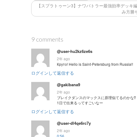
【スプラトゥーン3】ナワバトラー最強効率デッキ編成
み方勝
9 comments
@user-hu2kz6ze6s
2年 ago
Круто! Hello is Saint-Petersburg from Russia!!
ログインして返信する
@gakibana9
2年 ago
ブレイクダンスのマックスに原理似てるのかな⁇
1日で出来るってすごいなー
ログインして返信する
@user-dl4qe6rc7y
2年 ago
0:56