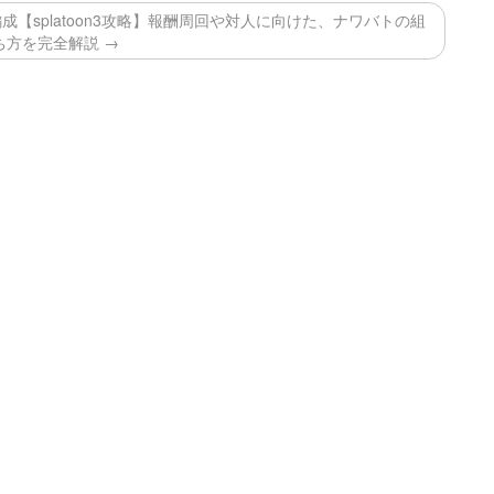
【splatoon3攻略】報酬周回や対人に向けた、ナワバトの組
ち方を完全解説 →