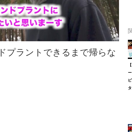
゙プラントできるまで帰らな
【
ー
ピ
タ