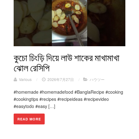
কুচো চিংড়ি দিয়ে লাউ শাকের মাখামাখা
ঝোল রেসিপি
Various
/
2026年7月27日
/
ハウツー
#homemade #homemadefood #BanglaRecipe #cooking
#cookingtips #recipes #recipeideas #recipevideo
#easytodo #easy […]
READ MORE