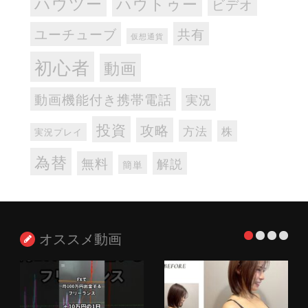
ハウツー
ハウトゥー
ビデオ
ユーチューブ
共有
仮想通貨
初心者
動画
動画機能付き携帯電話
実況
投資
攻略
方法
株
実況プレイ
為替
無料
解説
簡単
オススメ動画