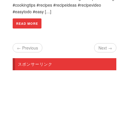
#cookingtips #recipes #recipeideas #recipevideo
#easytodo #easy […]
READ MORE
← Previous
Next →
スポンサーリンク