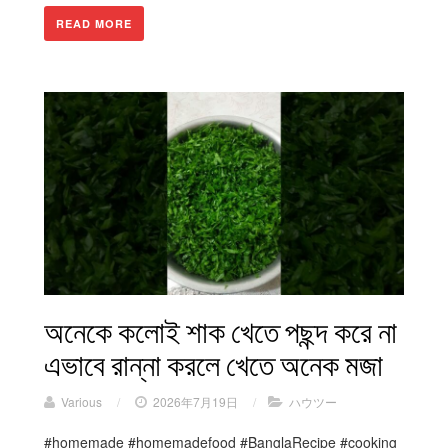
READ MORE
অনেকে কলোই শাক খেতে পছন্দ করে না
এভাবে রান্না করলে খেতে অনেক মজা
Various
/
2026年7月19日
/
ハウツー
#homemade #homemadefood #BanglaRecipe #cooking