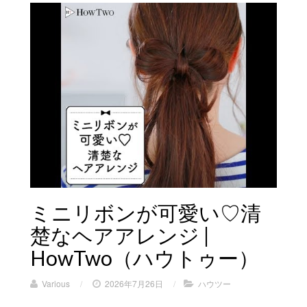
ミニリボンが可愛い♡清
楚なヘアアレンジ |
HowTwo（ハウトゥー）
Various
/
2026年7月26日
/
ハウツー