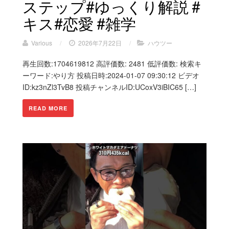
ステップ#ゆっくり解説 #
キス#恋愛 #雑学
Various
/
2026年7月22日
/
ハウツー
再生回数:1704619812 高評価数: 2481 低評価数: 検索キ
ーワード:やり方 投稿日時:2024-01-07 09:30:12 ビデオ
ID:kz3nZl3TvB8 投稿チャンネルID:UCoxV3iBIC65 […]
READ MORE