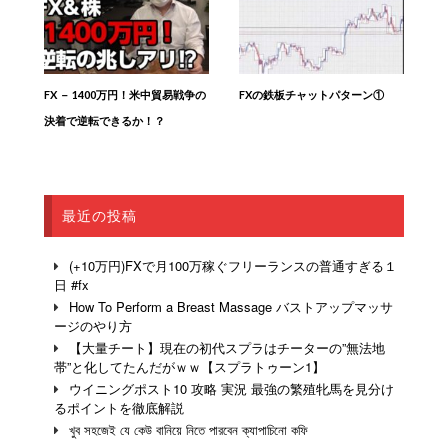
FX － 1400万円！米中貿易戦争の
FXの鉄板チャットパターン①
決着で逆転できるか！？
最近の投稿
(+10万円)FXで月100万稼ぐフリーランスの普通すぎる１
日 #fx
How To Perform a Breast Massage バストアップマッサ
ージのやり方
【大量チート】現在の初代スプラはチーターの”無法地
帯”と化してたんだがｗｗ【スプラトゥーン1】
ウイニングポスト10 攻略 実況 最強の繁殖牝馬を見分け
るポイントを徹底解説
খুব সহজেই যে কেউ বানিয়ে নিতে পারবেন ক্যাপাচিনো কফি