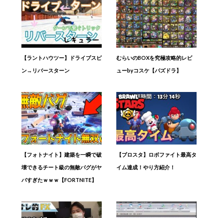
【ラントハウツー】ドライブスピ
むらいのBOXを究極攻略的レビ
ン→リバースターン
ューbyコスケ【パズドラ】
【フォトナイト】建築を一瞬で破
【ブロスタ】ロボファイト最高タ
壊できるチート級の無敵バグがヤ
イム達成！やり方紹介！
バすぎたｗｗｗ【FORTNITE】