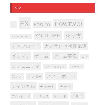
タグ
FX
HOWTWO!
HOW TO
...
やり方
YOUTUBE
SNOWBOARD
アップロード
カメラ付き携帯電話
ゲーム
ゲーム実況
グラトリ
コツ
コミュニティ
スケボー
スキャルピング
スノーボード
スノボ
スノボー
チャンネル
チート
チャート
ドル円
トリック
トレード
デイトレード