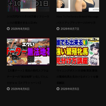
(+10万円)FXで月100万稼ぐフリーラ
How To Perform a Breast Massage
ンスの普通すぎる１日 #fx
バストアップマッサージのやり方
2026年8月8日
2026年8月7日
【大量チート】現在の初代スプラは
ウイニングポスト10 攻略 実況 最強
チーターの”無法地帯”と化してたん
の繁殖牝馬を見分けるポイントを徹
だがｗｗ【スプラトゥーン1】
底解説
2026年8月6日
2026年8月5日